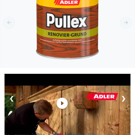
❮
❯
Рейтинг:
1
/5
Код товара:
00368