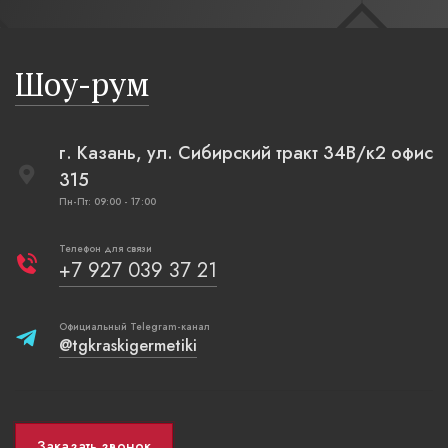
современн
бревенча
русская п
Шоу-рум
плетеные
г. Казань, ул. Сибирский тракт 34В/к2 офис
315
Пн-Пт: 09:00 - 17:00
Телефон для связи
+7 927 039 37 21
Официальный Telegram-канал
@tgkraskigermetiki
Заказать звонок