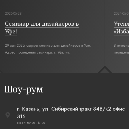
2025-05-28
2024-05-0
Семинар для дизайнеров в
Утепл
Уфе!
«Изба
29 мая 2025г стартует семинар для дизайнеров в Уфе.
В телеви
Адрес проведения семинара: г. Уфа, ул.
переделы
Революционная,12. Время начала семинара 10:00.
интерьер
современн
бревенча
русская п
Шоу-рум
плетеные
г. Казань, ул. Сибирский тракт 34В/к2 офис
315
Пн-Пт: 09:00 - 17:00