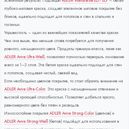
эстетичный результат. Подойдёт
REESA Wandfarbe ELIT ELF
– белая
глубоко-матовая краска, создаёт элегантное матовое покрытие без
бликов, идеально подходит для потолков и стен в спальнях и
гостиных.
Укрывистость – один из важнейших показателей качества краски.
Чем она выше, тем меньше слоёв потребуется для получения
ровного, насыщенного цвета. Продукты премиум-класса, такие как
ADLER Aviva Ultra-Weiß
, позволяют полностью перекрыть основание
всего за 1–2 слоя. Эта белая краска идеально подходит для стен
и потолков, создавая чистый, свежий вид.
Если необходимо цветное покрытие, то стоит обратить внимание на
ADLER Aviva Ultra-Color
. Это краска с насыщенными оттенками и
высокой кроющей способностью. Позволяет добиться яркого,
равномерного цвета без пятен и разводов.
Износостойкие покрытия
ADLER Aviva Strong-Color
(цветное) и
ADLER Aviva Strong-Weiß
(белое) подойдут для использования в