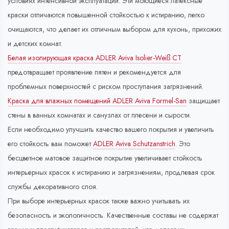
условиях интенсивной эксплуатации. Эти моющиеся латексные
краски отличаются повышенной стойкостью к истиранию, легко
очищаются, что делает их отличным выбором для кухонь, прихожих
и детских комнат.
Белая изолирующая краска ADLER Aviva Isolier-Weiß СT
предотвращает проявление пятен и рекомендуется для
проблемных поверхностей с риском проступания загрязнений.
Краска для влажных помещений ADLER Aviva Formel-San
защищает
стены в ванных комнатах и санузлах от плесени и сырости.
Если необходимо улучшить качество вашего покрытия и увеличить
его стойкость вам поможет
ADLER Aviva Schutzanstrich
. Это
бесцветное матовое защитное покрытие увеличивает стойкость
интерьерных красок к истиранию и загрязнениям, продлевая срок
службы декоративного слоя.
При выборе интерьерных красок также важно учитывать их
безопасность и экологичность. Качественные составы не содержат