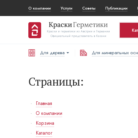
О компании
Услуги
Советы
Публикации
Ка
Краски и герметики из Австрии и Германии
Официальный представитель в Казани
Для дерева
Для минеральных ос
Ко
Т
Страницы:
В
Главная
О компании
Корзина
Каталог