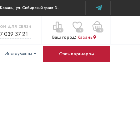
г. Казань, ул. Сибирский тракт 34В/к2 офис 315
он для связи
0
0
0
7 039 37 21
Ваш город:
Казань
Инструменты
Стать партнером
Цена за все:
Перейти в корзину
0 ₽