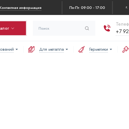
Контактная информация
Пн-Пт: 09:00 - 17:00
Телеф
талог
+7 92
нований
Для металла
Герметики
рзина
оваров в корзине:
аша корзина пуста