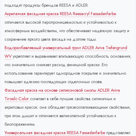
подходят продукты брендов REESA и ADLER.
Акрилатная фасадная краска REESA Reesacryl Fassadenfarbe
отличается высокой паропроницаемостью и устойчивостью к
атмосферным воздействиям, что обеспечивает надёжную защиту и
сохранение яркого цвета фасада на долгие годы.
Водоразбавляемый универсальный грунт ADLER Aviva Tiefengrund
WV
укрепляет и выравнивает впитывающую способность основания,
что значительно снижает расход финишной краски. Его
использование гарантирует однородное покрытие и значительно
повышает адгезию последующих отделочных слоёв.
Фасадная краска на основе силиконовой смолы ADLER Aviva
Tirosilc-Color
сочетает в себе лучшие свойства силикатных и
акриловых красок: она обладает грязеооталкивающими свойствами,
при этом дышит и отличается великолепной устойчивостью к
биопоражениям.
Универсальная фасадная краска REESA Fassadenfarbe
представляет