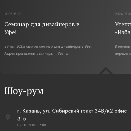
2025-05-28
2024-05-0
Семинар для дизайнеров в
Утепл
Уфе!
«Изба
29 мая 2025г стартует семинар для дизайнеров в Уфе.
В телеви
Адрес проведения семинара: г. Уфа, ул.
переделы
Революционная,12. Время начала семинара 10:00.
интерьер
современн
бревенча
русская п
Шоу-рум
плетеные
г. Казань, ул. Сибирский тракт 34В/к2 офис
315
Пн-Пт: 09:00 - 17:00