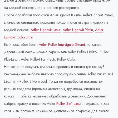
далее древесину можно окрашивать соответствующим продуктом
на водной основе или на основе растворителя.
После обработки пропиткой AdlerLignovit IG или AdlerLignovit Primo,
в качестве финишного покрытия применяются лазури и краски на
водной основе:
Adler Lignovit Lasur
,
Adler Lignovit Platin
,
Adler
Lignovit ColorSTQ
.
Если дом обработан
Adler Pullex ImprägnierGrund
, то далее
деревянный фасад можно окрашивать:Adler Pullex Holzöl, Pullex
Plus-Lasur, Adler PullexHigh-Tech, Pullex Color.
Нет желания покупать отдельно пропитку и финишную краску?
Рекомендуем выбрать цветную пропитку-антисептик Adler Pullex 3in1
Lasur или Pullex Silverwood. Тогда не потребуется покупать три
разные средства (пропитка-антисептик, грунтовка, финишная
краска), чтобы качественно обработать древесину. Достаточно
выбрать краску-антисептик Adler
Pullex 3in1-Lasur
, покрасить в два
слоя и вы получите надежное долговечное покрытие для своего