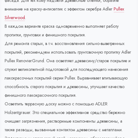
фасада. Для тех кому надоели древесные оттенки, обратите
внимание на краску-антисептик с эффектом серебра Adler
Pullex
Silverwood
.
В каждом варианте краска одновременно выполняет работу
пропитки, грунтовки и финишного покрытия.
Для ремонта старых, в т.ч. восстановления сильно-выветренных
покрытий, рекомендуем использовать грунтовочную пропитку Adler
Pullex RenovierGrund. Она осветляет древесину/старое покрытие и
служит великолепной подготовкой для последующего нанесения
лакокрасочных покрытий серии Pullex. Выравнивает впитывающую
способность старого покрытия и древесины, улучшает качество
финишного лакокрасочного покрытия.
Осветлить террасную доску можно с помощью ADLER
Holzentgrauer. Это специальное эффективное средство бережно
очищает загрязнения, растворимые компоненты древесины, а
также разводы, вызванные контактом древесины с металлами.