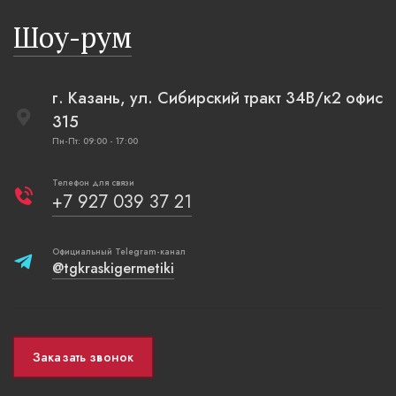
русская п
Шоу-рум
плетеные
г. Казань, ул. Сибирский тракт 34В/к2 офис
315
Пн-Пт: 09:00 - 17:00
Телефон для связи
+7 927 039 37 21
Официальный Telegram-канал
@tgkraskigermetiki
Заказать звонок