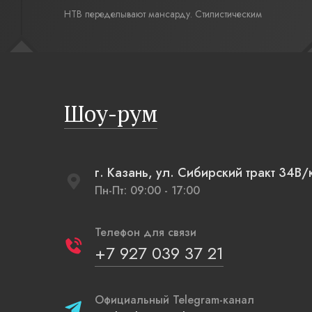
НТВ переделывают мансарду. Стилистическим
интерьерным решением для комнаты под
крышей стал современный русский стиль. Русская
изба, бревенчатые стены выкрашенные в цвет
полыни, русская печь XXI века, светильники,
Шоу-рум
напоминающие плетеные вазы.
г. Казань, ул. Сибирский тракт 34В/
Пн-Пт: 09:00 - 17:00
Телефон для связи
+7 927 039 37 21
Официальный Telegram-канал