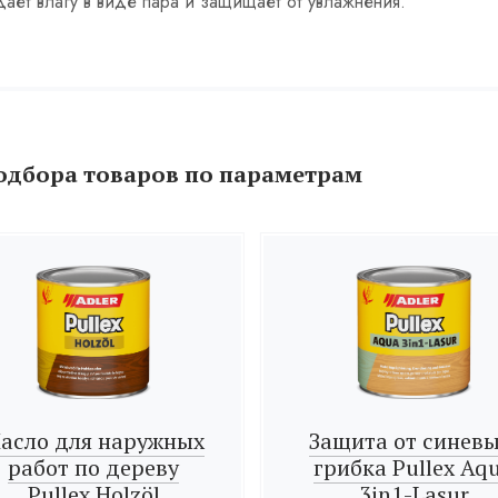
ает влагу в виде пара и защищает от увлажнения.
одбора товаров по параметрам
асло для наружных
Защита от синевы
работ по дереву
грибка Pullex Aq
Pullex Holzöl
3in1-Lasur