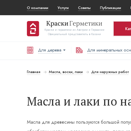
О компании
Услуги
Советы
Публикации
Ка
Краски и герметики из Австрии и Германии
Официальный представитель в Казани
Для дерева
Для минеральных ос
Ко
Т
Главная
Масла, воски, лаки
Для наружных работ
В
Масла и лаки по 
Масла для древесины пользуются большой попул