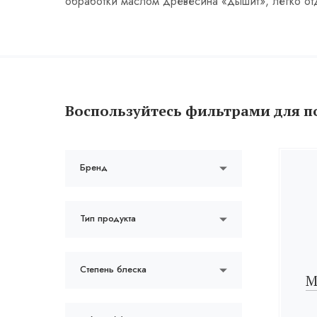
обработки маслом древесина «дышит», легко отд
Воспользуйтесь фильтрами для п
Бренд
Тип продукта
Степень блеска
М