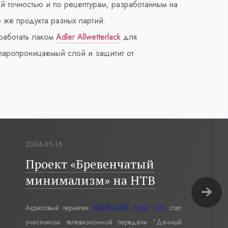
й точностью и по рецептурам, разработанным на
о же продукта разных партий.
бработать лаком
Adler Allwetterlack
для
и паропроницаемый слой и защитит от
2024-03-16
Проект «Бревенчатый
минимализм» на НТВ
Акриловый герметик
RAMSAUER Acryl 160
стал
участником телевизионной передачи "Дачный