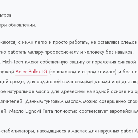
ьтров;
при обновлении.
ются, с ними легко и просто работать, не оставляют следов 
тно работать маляру-профессионалу и человеку без навыков.
x Hich-Tech имеют собственную защиту от поражения синево
опиткой
Adler Pullex IG
(во влажном и сыром климате) и без нее
ающей среде, для родителей с маленькими детьми или для л
ное натуральное масло для древесины на водной основе из о
мягчителей. Данным тунговым маслом можно совершенно споко
й. Масло Lignovit Terra полностью соответствует европейс
стабилизаторы, находящиеся в маслах для наружных работ Ad