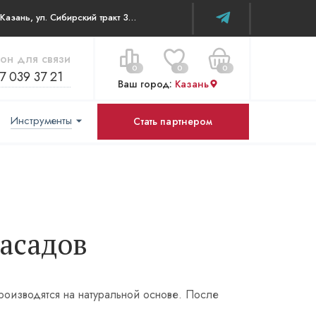
г. Казань, ул. Сибирский тракт 34В/к2 офис 315
он для связи
0
0
0
7 039 37 21
Ваш город:
Казань
Инструменты
Стать партнером
Цена за все:
Перейти в корзину
0 ₽
асадов
оизводятся на натуральной основе. После