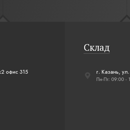
передаче «Дачный ответ» на НТВ, проект
«Экостиль и немного футбола».
Склад
к2 офис 315
г. Казань, ул
Пн-Пт: 09:00 - 