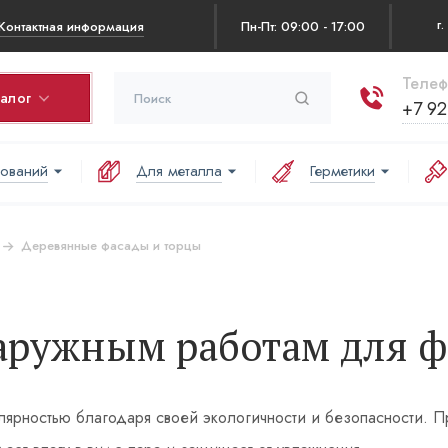
Контактная информация
Пн-Пт: 09:00 - 17:00
Телеф
талог
+7 92
нований
Для металла
Герметики
рзина
оваров в корзине:
Деревянные фасады и торцы
аша корзина пуста
наружным работам для ф
ярностью благодаря своей экологичности и безопасности. Пр