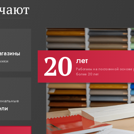
ичают
20
агазины
лет
чики
Работаем на постоянной основе 
более 20 лет
ональные
ели