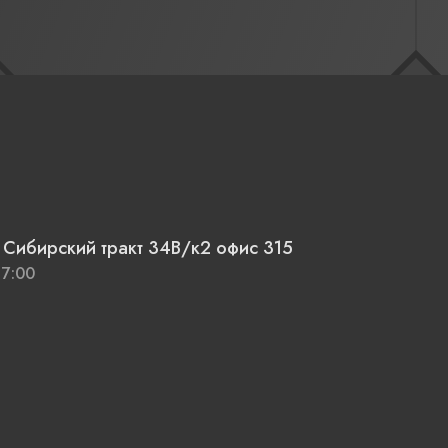
ответ" в проекте «Бревенчатый минимализм».
. Сибирский тракт 34В/к2 офис 315
17:00