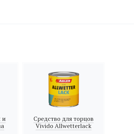
 и
Средство для торцов
ua
Vivido Allwetterlack