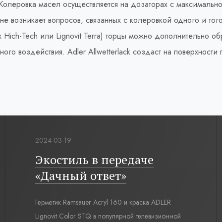
 Колеровка масел осуществляется на дозаторах с максимально
 не возникает вопросов, связанных с колеровкой одного и тог
ex Hich-Tech или Lignovit Terra) торцы можно дополнительно о
го воздействия. Adler Allwetterlack создаст на поверхност
2024-03-19
Экостиль в передаче
«Дачный ответ»
Герметик Ramsauer Acryl 160 и краска ADLER
Lignovit Color STQ в популярной телевизионной