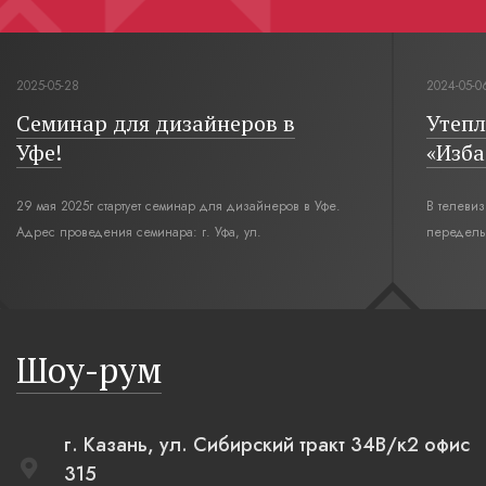
2025-05-28
2024-05-0
Семинар для дизайнеров в
Утепл
Уфе!
«Изба
29 мая 2025г стартует семинар для дизайнеров в Уфе.
В телеви
Адрес проведения семинара: г. Уфа, ул.
переделы
Революционная,12. Время начала семинара 10:00.
интерьер
современн
бревенча
русская п
Шоу-рум
плетеные
г. Казань, ул. Сибирский тракт 34В/к2 офис
315