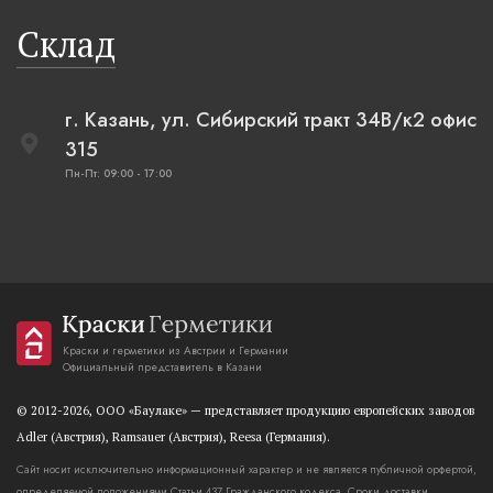
Склад
г. Казань, ул. Сибирский тракт 34В/к2 офис
315
Пн-Пт: 09:00 - 17:00
Краски и герметики из Австрии и Германии
Официальный представитель в Казани
© 2012-2026, OOO «Баулаке» — представляет продукцию европейских заводов
Adler (Австрия), Ramsauer (Австрия), Reesa (Германия).
Сайт носит исключительно информационный характер и не является публичной орфертой,
определяемой положениями Статьи 437 Гражданского кодекса. Сроки доставки