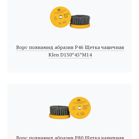
Ворс полиамид абразив Р46 Щетка чашечная
Klen D130*45*M14
Ворс полиамид абразив Р80 Щетка чашечная