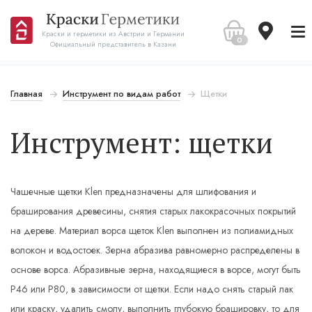
Краски и герметики из Австрии и Германии
0
Официальный представитель в Казани
Главная
Инструмент по видам работ
Щетки
Инструмент: щетки
Чашечные щетки Klen предназначены для шлифования и
браширования древесины, снятия старых лакокрасочных покрытий
на дереве. Материал ворса щеток Klen выполнен из полиамидных
волокон и водостоек. Зерна абразива равномерно распределены в
основе ворса. Абразивные зерна, находящиеся в ворсе, могут быть
Р46 или Р80, в зависимости от щетки. Если надо снять старый лак
или краску, удалить смолу, выполнить глубокую брашировку, то для