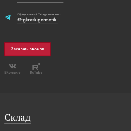
Официальный Telegram-канал
@tgkraskigermetiki
Заказать звонок
ВКонтакте
RuTube
Склад