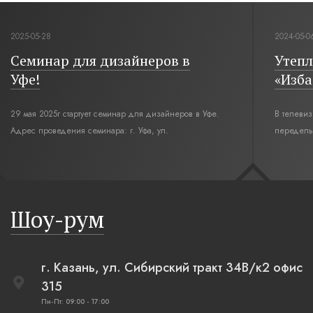
2025-05-28
2024-05-0
Семинар для дизайнеров в
Утепл
Уфе!
«Изба
29 мая 2025г стартует семинар для дизайнеров в Уфе.
В телеви
Адрес проведения семинара: г. Уфа, ул.
переделы
Революционная,12. Время начала семинара 10:00.
интерьер
современн
бревенча
русская п
Шоу-рум
плетеные
г. Казань, ул. Сибирский тракт 34В/к2 офис
315
Пн-Пт: 09:00 - 17:00