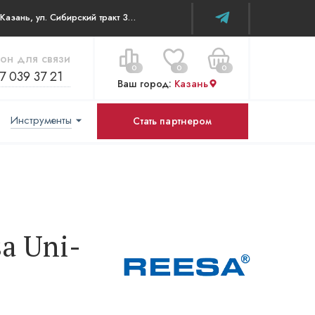
г. Казань, ул. Сибирский тракт 34В/к2 офис 315
он для связи
0
0
0
7 039 37 21
Ваш город:
Казань
Инструменты
Стать партнером
Цена за все:
Перейти в корзину
0 ₽
a Uni-