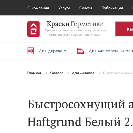
О компании
Услуги
Советы
Публикации
Ка
Краски и герметики из Австрии и Германии
Официальный представитель в Казани
Для дерева
Для минеральных ос
Ко
Т
Главная
Каталог
Для металла
Быстросохнущий 
В
Быстросохнущий а
Haftgrund Белый 2.