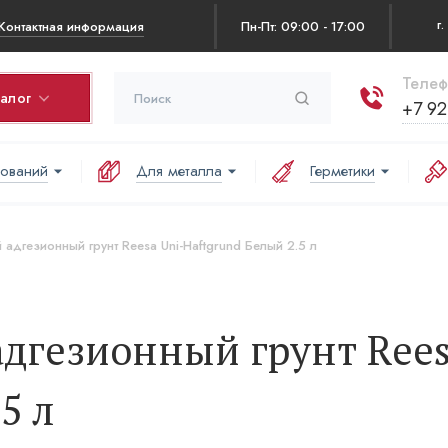
Контактная информация
Пн-Пт: 09:00 - 17:00
Телеф
талог
+7 92
нований
Для металла
Герметики
рзина
оваров в корзине:
адгезионный грунт Reesa Uni-Haftgrund Белый 2.5 л
аша корзина пуста
дгезионный грунт Rees
5 л