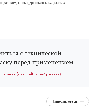
ю (валиком, кистью)/распылением (сжатым
иться с технической
раску перед применением
описание (файл pdf, Язык: русский)
Написать отзыв