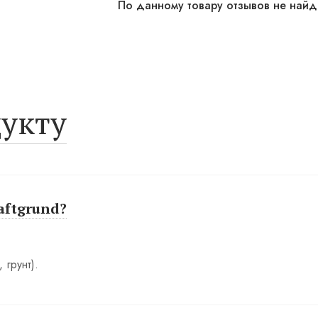
По данному товару отзывов не най
укту
aftgrund?
 грунт).