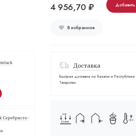
4 956,70
₽
Добавить
В избранное
ielack
Доставка
Быстрая доставка по Казани и Республике
Татарстан.
ck Серебристо-
ль