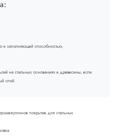
а:
тью и заполняющей способностью;
тий на стальных основаниях и древесины, если
ый слой.
 промежуточное покрытие для стальных
овка.