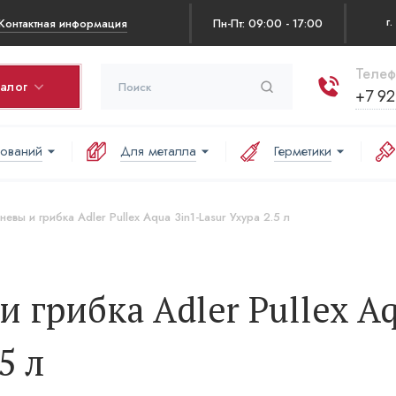
Контактная информация
Пн-Пт: 09:00 - 17:00
Телеф
талог
+7 92
нований
Для металла
Герметики
рзина
оваров в корзине:
невы и грибка Adler Pullex Aqua 3in1-Lasur Ухура 2.5 л
аша корзина пуста
и грибка Adler Pullex A
5 л