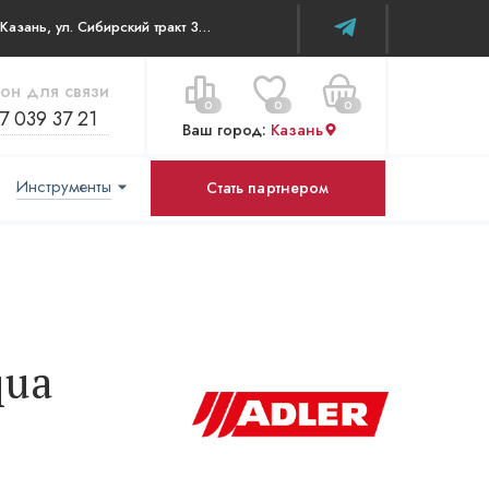
г. Казань, ул. Сибирский тракт 34В/к2 офис 315
он для связи
0
0
0
7 039 37 21
Ваш город:
Казань
Инструменты
Стать партнером
Цена за все:
Перейти в корзину
0 ₽
qua