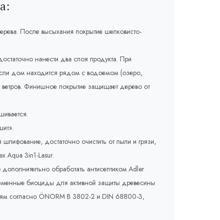
а:
ерева. После высыхания покрытие шелковисто-
остаточно нанести два слоя продукта. При
если дом находится рядом с водоемом (озеро,
ых ветров. Финишное покрытие защищает дерево от
шивается.
шит».
 шлифование, достаточно очистить от пыли и грязи,
x Aqua 3in1-Lasur.
дополнительно обработать антисептиком Adler
временные биоциды для активной защиты древесины
аниям согласно ÖNORM B 3802-2 и DIN 68800-3,