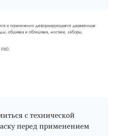
ся и ограниченно деформирующиеся деревянные
ды, обшивка и облицовка, мостики, заборы,
 Р80.
.
иться с технической
раску перед применением