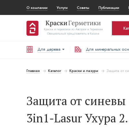
О компании
Услуги
Советы
Публикации
Ка
Краски и герметики из Австрии и Германии
Официальный представитель в Казани
Для дерева
Для минеральных ос
Ко
Т
Главная
Каталог
Краски и лазури
Защита от си
В
Защита от синевы 
3in1-Lasur Ухура 2.