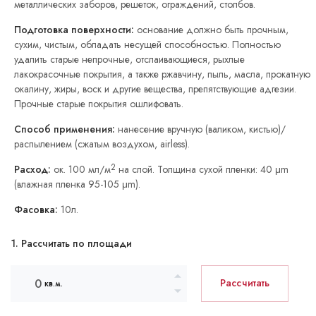
металлических заборов, решеток, ограждений, столбов.
Подготовка поверхности:
основание должно быть прочным,
сухим, чистым, обладать несущей способностью. Полностью
удалить старые непрочные, отслаивающиеся, рыхлые
лакокрасочные покрытия, а также ржавчину, пыль, масла, прокатную
окалину, жиры, воск и другие вещества, препятствующие адгезии.
Прочные старые покрытия ошлифовать.
Способ применения:
нанесение вручную (валиком, кистью)/
распылением (сжатым воздухом, airless).
2
Расход:
ок. 100 мл/м
на слой. Толщина сухой пленки: 40 μm
(влажная пленка 95-105 μm).
Фасовка:
10л.
1. Рассчитать по площади
Рассчитать
кв.м.