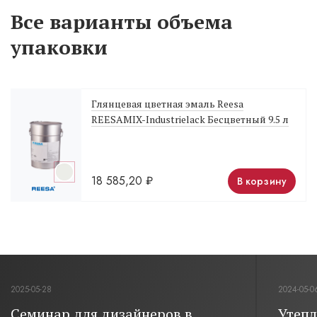
Все варианты объема
упаковки
Глянцевая цветная эмаль Reesa
REESAMIX-Industrielack Бесцветный 9.5 л
18 585,20
₽
В корзину
2025-05-28
2024-05-0
Семинар для дизайнеров в
Утепл