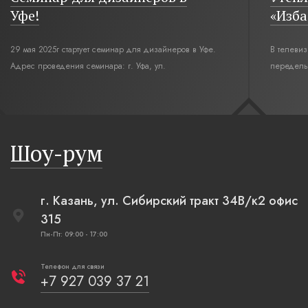
Уфе!
«Изба
29 мая 2025г стартует семинар для дизайнеров в Уфе.
В телеви
Адрес проведения семинара: г. Уфа, ул.
переделы
Революционная,12. Время начала семинара 10:00.
интерьер
современн
бревенча
русская п
Шоу-рум
плетеные
г. Казань, ул. Сибирский тракт 34В/к2 офис
315
Пн-Пт: 09:00 - 17:00
Телефон для связи
+7 927 039 37 21