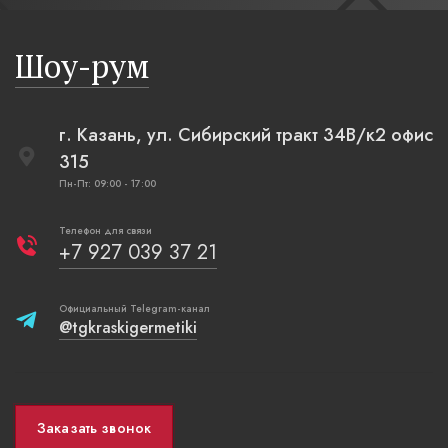
бревенча
русская п
Шоу-рум
плетеные
г. Казань, ул. Сибирский тракт 34В/к2 офис
315
Пн-Пт: 09:00 - 17:00
Телефон для связи
+7 927 039 37 21
Официальный Telegram-канал
@tgkraskigermetiki
Заказать звонок