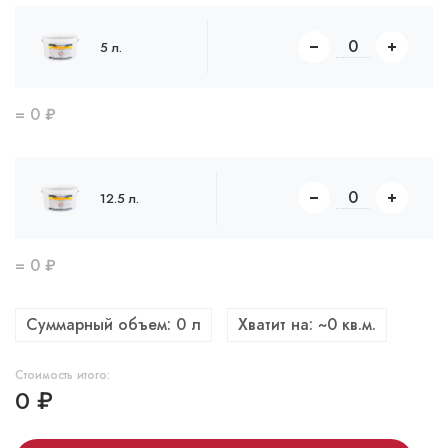
5 л.
=
0
₽
12.5 л.
=
0
₽
Суммарный объем:
0
л
Хватит на: ~
0
кв.м.
Стоимость итого:
0
₽