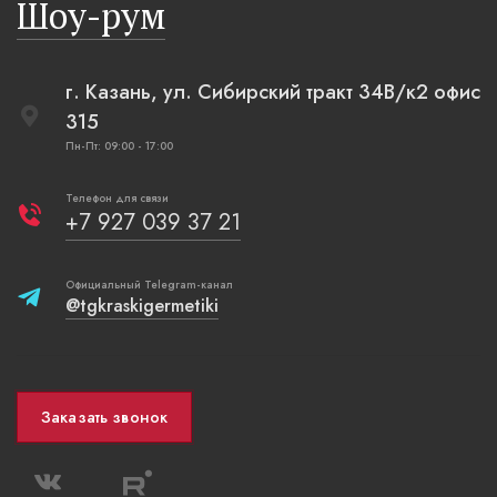
Шоу-рум
плетеные вазы.
г. Казань, ул. Сибирский тракт 34В/к2 офис
315
Пн-Пт: 09:00 - 17:00
Телефон для связи
+7 927 039 37 21
Официальный Telegram-канал
@tgkraskigermetiki
Заказать звонок