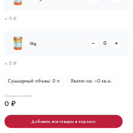
=
0
₽
5kg
=
0
₽
Суммарный объем:
0
л
Хватит на: ~
0
кв.м.
Стоимость итого:
0
₽
Добавить все товары в корзину